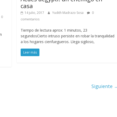
casa
14 julio, 2017
Yudith Madrazo Sosa
0
0
comentarios
Tiempo de lectura aprox: 1 minutos, 23
En
segundosCierto intruso persiste en robar la tranquilidad
n
a los hogares cienfuegueros. Llega sigiloso,
Leer más
Siguiente 