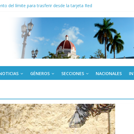
to del límite para trasferir desde la tarjeta Red
 y la victoria que no aparece en el medallero
enas: memoria de un mundo que sigue vivo
 su dominio absoluto en cita mundial de inteligencia artificial para esc
derecho a la vivienda y critica sistema financiero
NOTICIAS
GÉNEROS
SECCIONES
NACIONALES
I