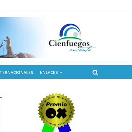
olares
NTERNACIONALES
ENLACES