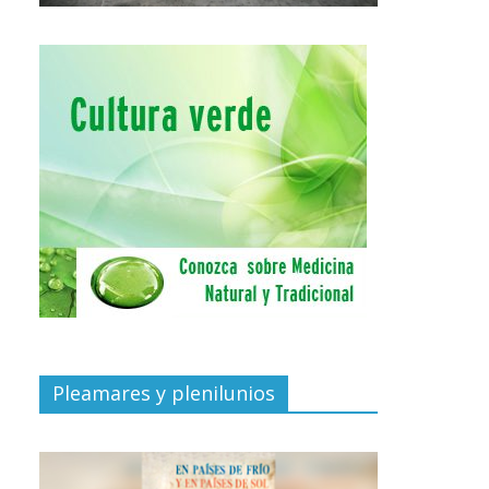
Pleamares y plenilunios