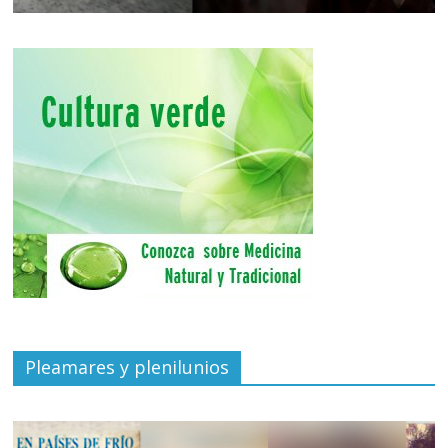
Pleamares y plenilunios