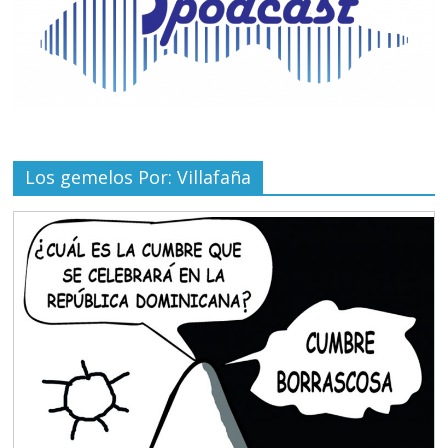
Los gemelos Por: Villafaña