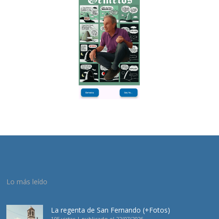
Lo más leído
La regenta de San Fernando (+Fotos)
105 vistas
|
publicado el 22/07/2026