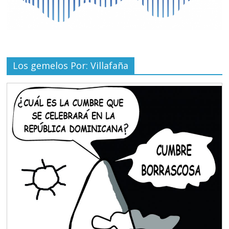
Los gemelos Por: Villafaña