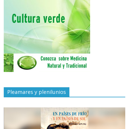
Pleamares y plenilunios