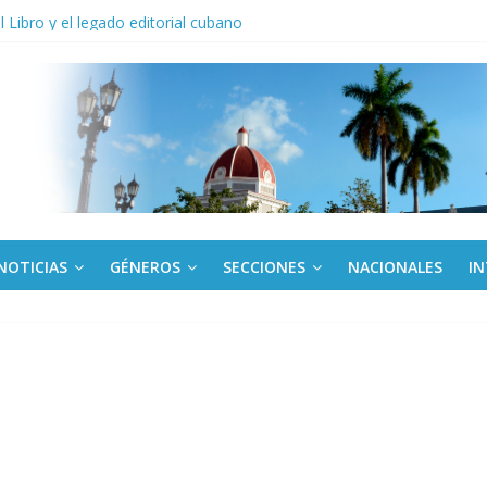
anel Empresa Eléctrica de La Habana y otras instalaciones
el Libro y el legado editorial cubano
iantes cubanos en certamen de ballet en Sudáfrica
 ICAIC, para los niños trabajamos
de una “crisis migratoria”
NOTICIAS
GÉNEROS
SECCIONES
NACIONALES
I