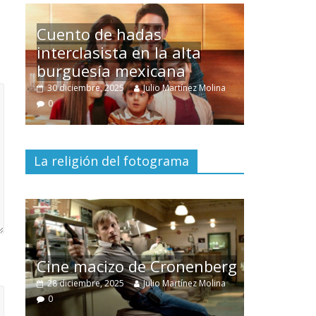
Un hombre entre dos
mundos
ina
15 mayo, 2026
Julio Martínez Molina
0
La religión del fotograma
El documental
Nuestra
tierra
y el despojo de los
erg
pueblos originarios
ina
30 junio, 2026
Julio Martínez Molina
0