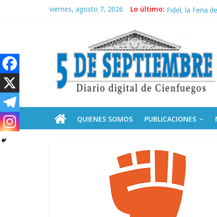
Saltar
viernes, agosto 7, 2026
Lo último:
Recorrió Díaz-C
al
Fidel, la Feria d
contenido
5
Premian a estud
Plan vacacional
Ceuta: anatomía 
Septiembre
Diario
digital
de
QUIENES SOMOS
PUBLICACIONES
Cienfuegos,
Cuba