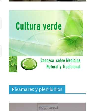
Pleamares y plenilunios