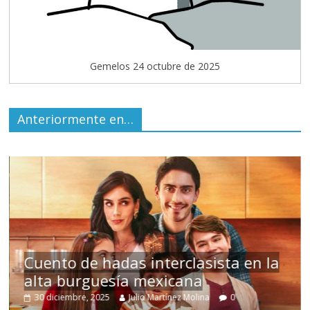
Gemelos 24 octubre de 2025
Anteriormente en…
terclasista en la
xicana
Un hombre entre do
rtínez Molina
0
15 mayo, 2026
Julio Martínez Mol