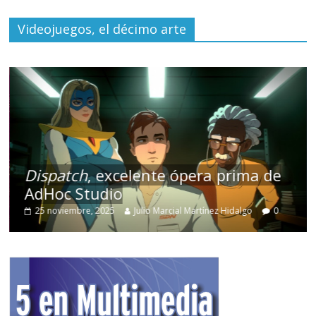
Videojuegos, el décimo arte
Dispatch
, excelente ópera prima de
AdHoc Studio
25 noviembre, 2025
Julio Marcial Martínez Hidalgo
0