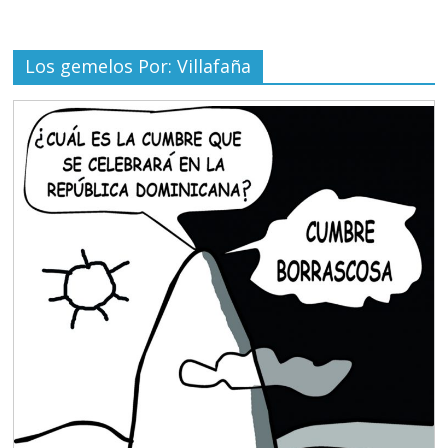
Los gemelos Por: Villafaña