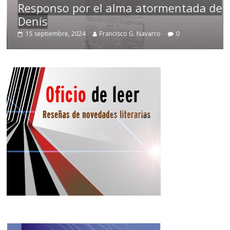
Responso por el alma atormentada de
Denís
Te
15 septiembre, 2024
Francisco G. Navarro
0
2