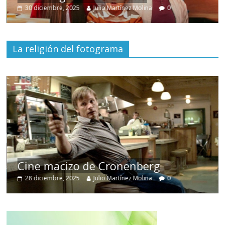
Julio Martínez Molina
0
15 mayo, 2026
Julio 
La religión del fotograma
El d
ne macizo de Cronenberg
despo
 diciembre, 2025
Julio Martínez Molina
0
30 juni