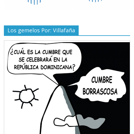
Los gemelos Por: Villafaña