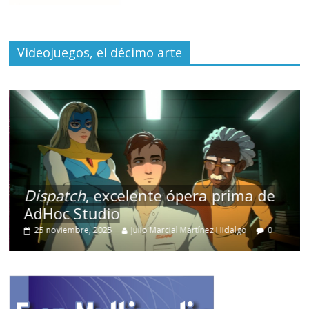
Videojuegos, el décimo arte
Dispatch
, excelente ópera prima de
AdHoc Studio
25 noviembre, 2025
Julio Marcial Martínez Hidalgo
0