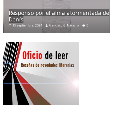
Responso por el alma atormentada de
Denís
Tem
15 septiembre, 2024
Francisco G. Navarro
0
2 