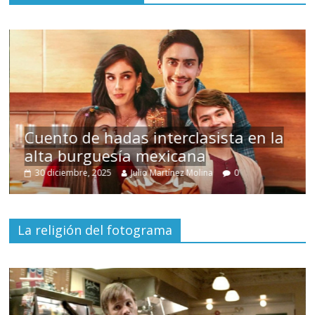
s
Cuento de hadas interclasista en la
alta burguesía mexicana
30 diciembre, 2025
Julio Martínez Molina
0
La religión del fotograma