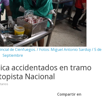
incial de Cienfuegos. / Fotos: Miguel Antonio Sarduy / 5 de
Septiembre
ica accidentados en tramo
topista Nacional
tarios
Compartir en