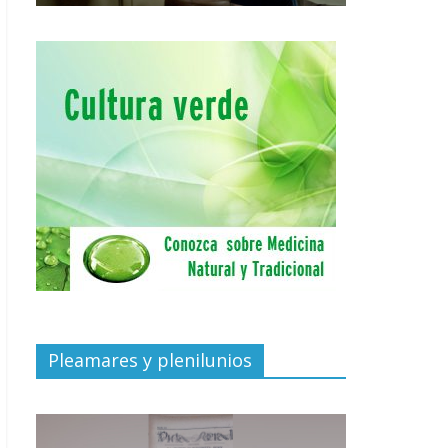
Pleamares y plenilunios