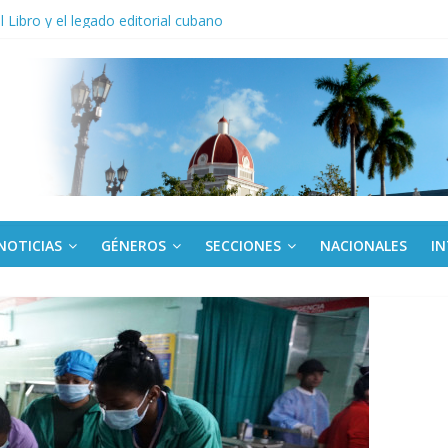
anel Empresa Eléctrica de La Habana y otras instalaciones
el Libro y el legado editorial cubano
iantes cubanos en certamen de ballet en Sudáfrica
 ICAIC, para los niños trabajamos
de una “crisis migratoria”
NOTICIAS
GÉNEROS
SECCIONES
NACIONALES
I