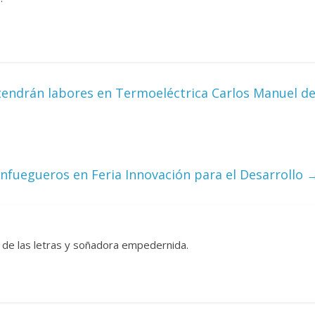
Responso por el alma
atormentada de Denís
15 septiembre, 2024
Francisco G. Nav
0
tendrán labores en Termoeléctrica Carlos Manuel d
ienfuegueros en Feria Innovación para el Desarrollo
 de las letras y soñadora empedernida.