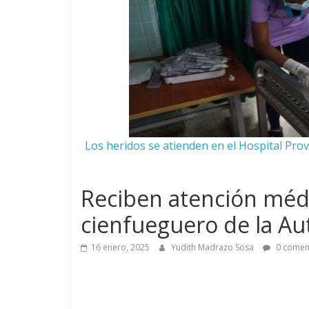
Los heridos se atienden en el Hospital Prov
Reciben atención méd
cienfueguero de la Au
16 enero, 2025
Yudith Madrazo Sosa
0 comen