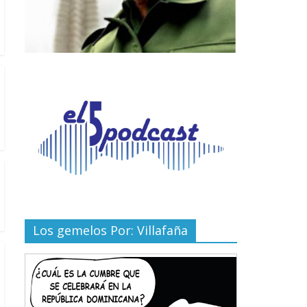
Los gemelos Por: Villafaña