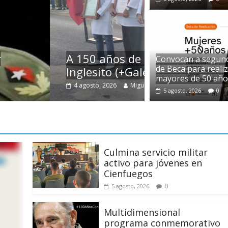
nfuegos recuerda al
Convocan a segund
de Beca para reali
El neoestat
mayores de 50 año
0
4 agosto, 2026
5
5 agosto, 2026
0
Culmina servicio militar
activo para jóvenes en
Cienfuegos
0
5 agosto, 2026
Multidimensional
programa conmemorativo