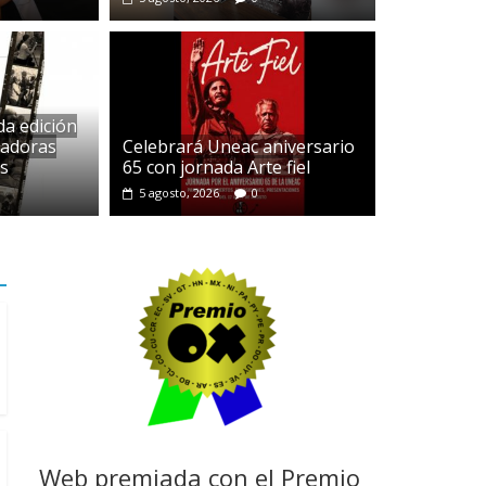
a edición
zadoras
Celebrará Uneac aniversario
ismo estadounidense
s
65 con jornada Arte fiel
 de Septiembre
0
5 agosto, 2026
0
Web premiada con el Premio