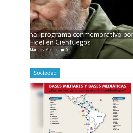
r
A 150 años de su muerte, Cie
Inglesito (+Galerías)
4 agosto, 2026
Miguel Adrián Rodríguez Pérez
Sociedad