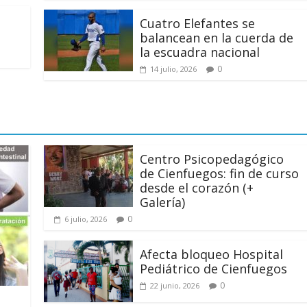
15 septiembre, 2024
Francisco G. Nav
Cuatro Elefantes se
0
balancean en la cuerda de
la escuadra nacional
0
14 julio, 2026
Centro Psicopedagógico
de Cienfuegos: fin de curso
desde el corazón (+
Galería)
0
6 julio, 2026
Afecta bloqueo Hospital
Pediátrico de Cienfuegos
0
22 junio, 2026