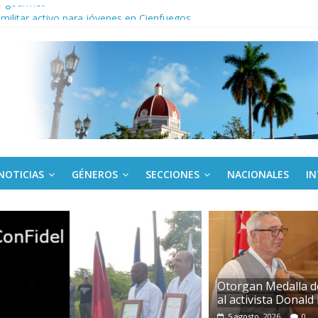
o gourmet
 militar activo para jóvenes en Cienfuegos
de la Amistad al activista Donald Dutherland
nda edición de Beca para realizadoras mayores de 50 años
NOTICIAS
GÉNEROS
SECCIONES
NACIONALES
I
Otorgan Medalla d
al activista Donal
5 agosto, 2026
0