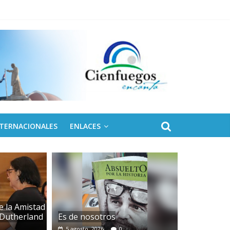
NTERNACIONALES
ENLACES
e la Amistad
d Dutherland
Es de nosotros
5 agosto, 2026
0