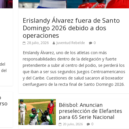
l
Erislandy Álvarez fuera de Santo
Domingo 2026 debido a dos
operaciones
28 julio, 2026
Juventud Rebelde
0
Erislandy Álvarez, uno de los atletas con más
responsabilidades dentro de la delegación y fuerte
del
pretendiente a subir al centro del podio, se perderá los
 del
que iban a ser sus segundos Juegos Centroamericanos
y del Caribe. Cuestiones de salud sacaron al boxeador
cienfueguero de la recta final de Santo Domingo 2026.
o
urso
Béisbol: Anuncian
preselección de Elefantes
para 65 Serie Nacional
Responso por el alma
0
20 julio, 2026
atormentada de Denís