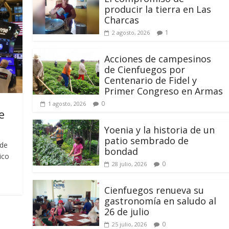
producir la tierra en Las
Charcas
1
2 agosto, 2026
Acciones de campesinos
de Cienfuegos por
Centenario de Fidel y
Primer Congreso en Armas
0
1 agosto, 2026
e
Yoenia y la historia de un
patio sembrado de
 de
bondad
ico
0
28 julio, 2026
Cienfuegos renueva su
gastronomía en saludo al
26 de julio
0
25 julio, 2026