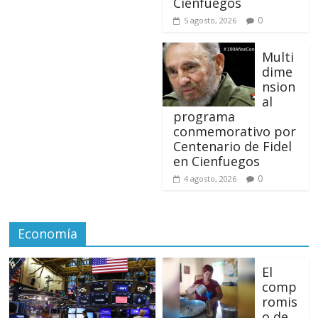
Cienfuegos
0
5 agosto, 2026
Multi
dime
nsion
al
programa
conmemorativo por
Centenario de Fidel
en Cienfuegos
0
4 agosto, 2026
Economía
El
comp
romis
o de