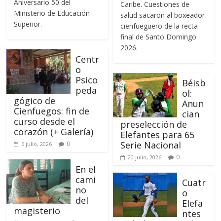
Aniversario 50 del
Caribe. Cuestiones de
Ministerio de Educación
salud sacaron al boxeador
Superior.
cienfueguero de la recta
final de Santo Domingo
2026.
Centr
o
Psico
Béisb
peda
ol:
gógico de
Anun
Cienfuegos: fin de
cian
curso desde el
preselección de
corazón (+ Galería)
Elefantes para 65
Serie Nacional
0
6 julio, 2026
0
20 julio, 2026
En el
cami
Cuatr
no
o
del
Elefa
magisterio
ntes