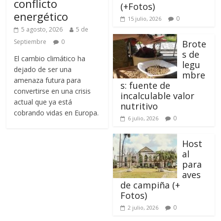
conflicto
(+Fotos)
energético
0
15 julio, 2026
5 agosto, 2026
5 de
Septiembre
0
Brote
s de
El cambio climático ha
legu
dejado de ser una
mbre
amenaza futura para
s: fuente de
convertirse en una crisis
incalculable valor
actual que ya está
nutritivo
cobrando vidas en Europa.
0
6 julio, 2026
Host
al
para
aves
de campiña (+
Fotos)
0
2 julio, 2026