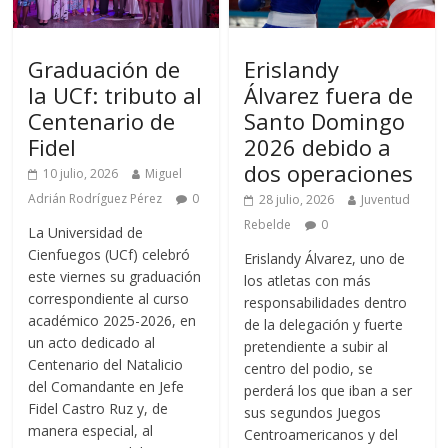
Graduación de
Erislandy
la UCf: tributo al
Álvarez fuera de
Centenario de
Santo Domingo
Fidel
2026 debido a
dos operaciones
10 julio, 2026
Miguel
Adrián Rodríguez Pérez
0
28 julio, 2026
Juventud
Rebelde
0
La Universidad de
Cienfuegos (UCf) celebró
Erislandy Álvarez, uno de
este viernes su graduación
los atletas con más
correspondiente al curso
responsabilidades dentro
académico 2025-2026, en
de la delegación y fuerte
un acto dedicado al
pretendiente a subir al
Centenario del Natalicio
centro del podio, se
del Comandante en Jefe
perderá los que iban a ser
Fidel Castro Ruz y, de
sus segundos Juegos
manera especial, al
Centroamericanos y del