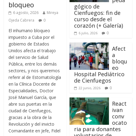
peda
bloqueo
gógico de
Cienfuegos: fin de
6 agosto, 2026
Mireya
curso desde el
Ojeda Cabrera
0
corazón (+ Galería)
El inhumano bloqueo
0
6 julio, 2026
impuesto a Cuba por el
gobierno de Estados
Afect
Unidos afecta el trabajo
a
del servicio de Salud
bloqu
Pública, entre los demás
eo
sectores, y nos queremos
Hospital Pediátrico
referir al de Estomatología
de Cienfuegos
en la Clínica Docente de
0
22 junio, 2026
Especialidades, Doctor
José Manuel García, que
React
abre sus puertas en la
ivan
ciudad de Cienfuegos,
conv
gracias a la obra de la
ocato
Revolución y del invicto
ria para donantes
Comandante en Jefe, Fidel
voluntarios de