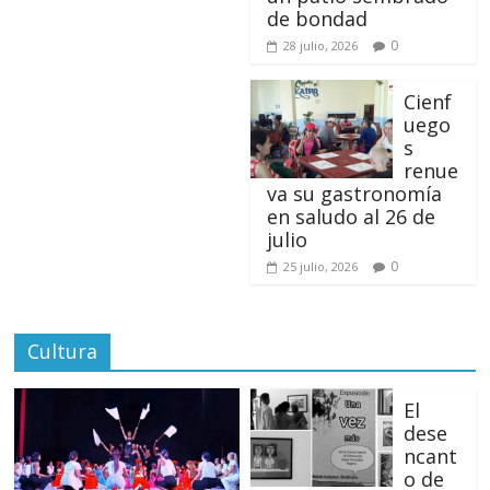
de bondad
0
28 julio, 2026
Cienf
uego
s
renue
va su gastronomía
en saludo al 26 de
julio
0
25 julio, 2026
Cultura
El
dese
ncant
o de