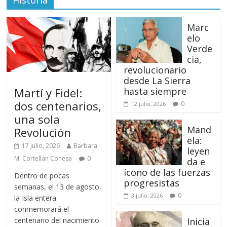
Historia
Marc
elo
Verde
cia,
revolucionario
desde La Sierra
Martí y Fidel:
hasta siempre
dos centenarios,
0
12 julio, 2026
una sola
Mand
Revolución
ela:
17 julio, 2026
Barbara
leyen
M. Cortellan Conesa
0
da e
ícono de las fuerzas
Dentro de pocas
progresistas
semanas, el 13 de agosto,
0
3 julio, 2026
la Isla entera
conmemorará el
centenario del nacimiento
Inicia