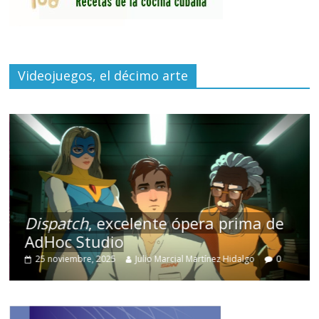
Videojuegos, el décimo arte
Dispatch
, excelente ópera prima de
AdHoc Studio
25 noviembre, 2025
Julio Marcial Martínez Hidalgo
0