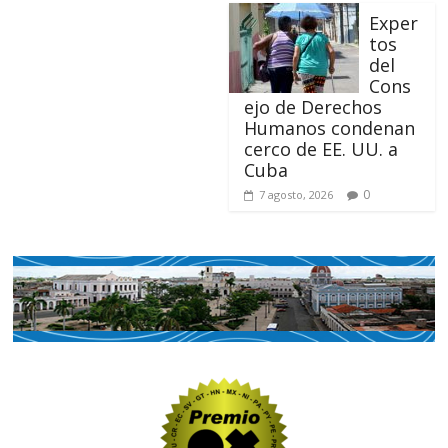
Exper
tos
del
Cons
ejo de Derechos
Humanos condenan
cerco de EE. UU. a
Cuba
0
7 agosto, 2026