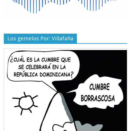
Los gemelos Por: Villafaña