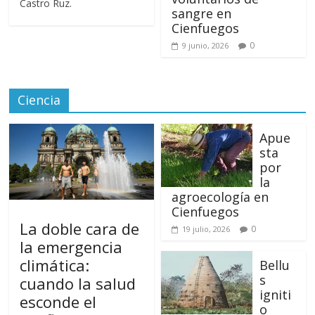
Castro Ruz.
sangre en
Cienfuegos
0
9 junio, 2026
Ciencia
Apue
sta
por
la
agroecología en
Cienfuegos
La doble cara de
0
19 julio, 2026
la emergencia
climática:
Bellu
s
cuando la salud
igniti
esconde el
o