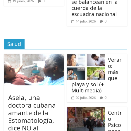
se balancean en la
0
19 junio, 2026
cuerda de la
escuadra nacional
0
14 julio, 2026
Salud
Veran
o:
más
que
playa y sol (+
Multimedia)
Asela, una
0
20 julio, 2026
doctora cubana
amante de la
Centr
o
Estomatología,
Psico
dice NO al