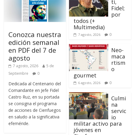
ti,
Fidel;
por
todos (+
Multimedia)
Conozca nuestra
0
7 agosto, 2026
edición semanal
en PDF del 7 de
Neo-
maca
agosto
rtism
7 agosto, 2026
5 de
o
Septiembre
0
gourmet
0
6 agosto, 2026
Dedicada al Centenario del
Comandante en Jefe Fidel
Castro Ruz, en su portada
Culmi
se consigna el programa
na
de acciones de Cienfuegos
servic
io
en saludo a la significativa
militar activo para
efeméride.
jóvenes en