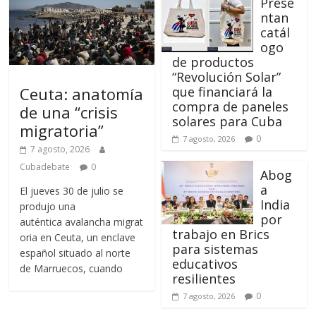
Prese
ntan
catál
ogo
de productos
“Revolución Solar”
Ceuta: anatomía
que financiará la
compra de paneles
de una “crisis
solares para Cuba
migratoria”
0
7 agosto, 2026
7 agosto, 2026
Cubadebate
0
Abog
a
El jueves 30 de julio se
India
produjo una
por
auténtica avalancha migrat
trabajo en Brics
oria en Ceuta, un enclave
para sistemas
español situado al norte
educativos
de Marruecos, cuando
resilientes
0
7 agosto, 2026