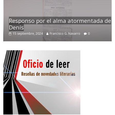
Responso por el alma atormentada de
Denís
Tem
15 septiembre, 2024
Francisco G. Navarro
0
2 