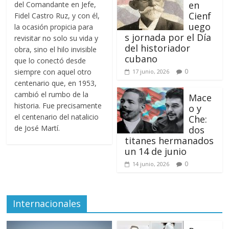
en
del Comandante en Jefe,
Cienf
Fidel Castro Ruz, y con él,
uego
la ocasión propicia para
s jornada por el Día
revisitar no solo su vida y
del historiador
obra, sino el hilo invisible
cubano
que lo conectó desde
siempre con aquel otro
0
17 junio, 2026
centenario que, en 1953,
cambió el rumbo de la
Mace
historia. Fue precisamente
o y
el centenario del natalicio
Che:
de José Martí.
dos
titanes hermanados
un 14 de junio
0
14 junio, 2026
Internacionales