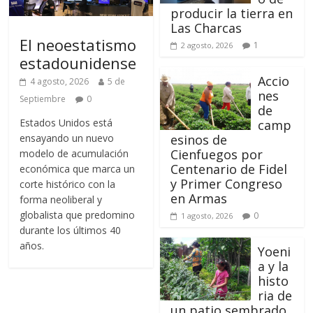
producir la tierra en
Las Charcas
El neoestatismo
1
2 agosto, 2026
estadounidense
Accio
4 agosto, 2026
5 de
nes
Septiembre
0
de
Estados Unidos está
camp
ensayando un nuevo
esinos de
Cienfuegos por
modelo de acumulación
Centenario de Fidel
económica que marca un
y Primer Congreso
corte histórico con la
en Armas
forma neoliberal y
globalista que predomino
0
1 agosto, 2026
durante los últimos 40
años.
Yoeni
a y la
histo
ria de
un patio sembrado