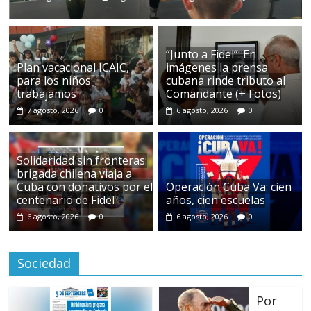
“Junto a Fidel”: En
Plan vacacional ICAIC,
imágenes la prensa
para los niños
cubana rinde tributo al
trabajamos
Comandante (+ Fotos)
7 agosto, 2026
0
6 agosto, 2026
0
Solidaridad sin fronteras:
brigada chilena viaja a
Cuba con donativos por el
Operación Cuba Va: cien
centenario de Fidel
años, cien escuelas
6 agosto, 2026
0
6 agosto, 2026
0
Sociedad
Por