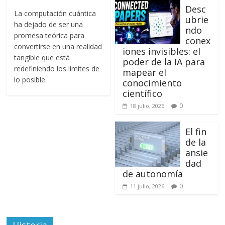
Desc
La computación cuántica
ubrie
ha dejado de ser una
ndo
promesa teórica para
conex
convertirse en una realidad
iones invisibles: el
tangible que está
poder de la IA para
redefiniendo los límites de
mapear el
lo posible.
conocimiento
científico
0
18 julio, 2026
El fin
de la
ansie
dad
de autonomía
0
11 julio, 2026