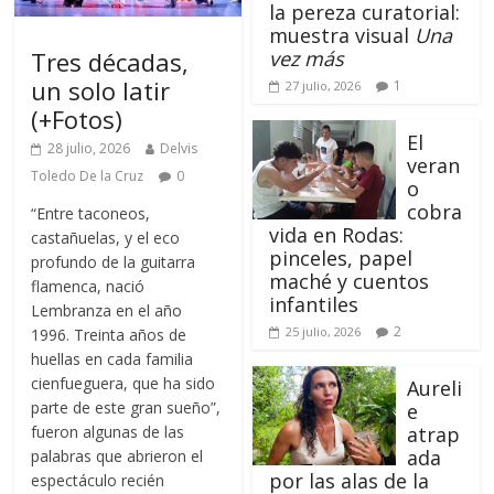
la pereza curatorial:
muestra visual
Una
Tres décadas,
vez más
un solo latir
1
27 julio, 2026
(+Fotos)
El
28 julio, 2026
Delvis
veran
Toledo De la Cruz
0
o
cobra
“Entre taconeos,
vida en Rodas:
castañuelas, y el eco
pinceles, papel
profundo de la guitarra
maché y cuentos
flamenca, nació
infantiles
Lembranza en el año
2
25 julio, 2026
1996. Treinta años de
huellas en cada familia
cienfueguera, que ha sido
Aureli
parte de este gran sueño”,
e
fueron algunas de las
atrap
ada
palabras que abrieron el
por las alas de la
espectáculo recién