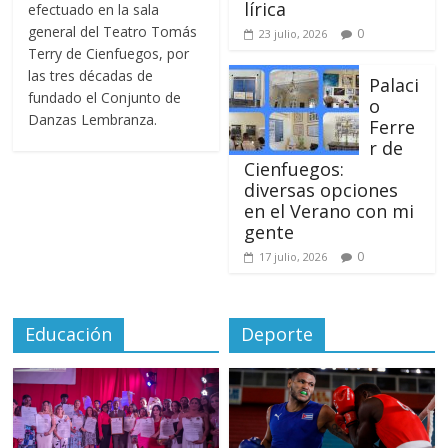
lírica
efectuado en la sala
general del Teatro Tomás
0
23 julio, 2026
Terry de Cienfuegos, por
las tres décadas de
Palaci
fundado el Conjunto de
o
Danzas Lembranza.
Ferre
r de
Cienfuegos:
diversas opciones
en el Verano con mi
gente
0
17 julio, 2026
Educación
Deporte