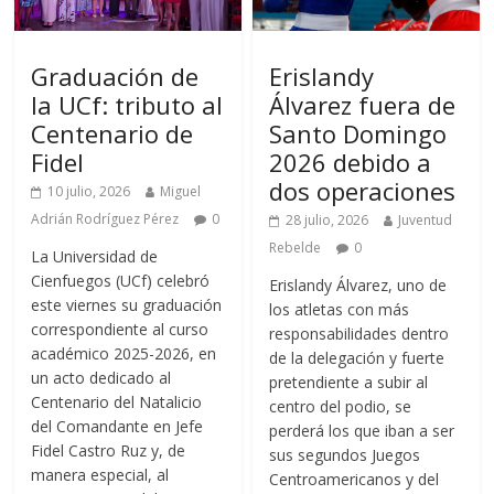
Graduación de
Erislandy
la UCf: tributo al
Álvarez fuera de
Centenario de
Santo Domingo
Fidel
2026 debido a
dos operaciones
10 julio, 2026
Miguel
Adrián Rodríguez Pérez
0
28 julio, 2026
Juventud
Rebelde
0
La Universidad de
Cienfuegos (UCf) celebró
Erislandy Álvarez, uno de
este viernes su graduación
los atletas con más
correspondiente al curso
responsabilidades dentro
académico 2025-2026, en
de la delegación y fuerte
un acto dedicado al
pretendiente a subir al
Centenario del Natalicio
centro del podio, se
del Comandante en Jefe
perderá los que iban a ser
Fidel Castro Ruz y, de
sus segundos Juegos
manera especial, al
Centroamericanos y del