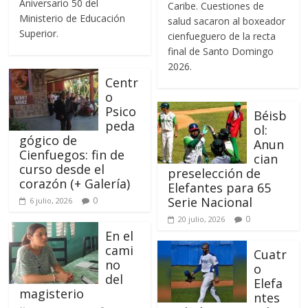
Aniversario 50 del
Caribe. Cuestiones de
Ministerio de Educación
salud sacaron al boxeador
Superior.
cienfueguero de la recta
final de Santo Domingo
2026.
Centr
o
Psico
Béisb
peda
ol:
gógico de
Anun
Cienfuegos: fin de
cian
curso desde el
preselección de
corazón (+ Galería)
Elefantes para 65
Serie Nacional
0
6 julio, 2026
0
20 julio, 2026
En el
cami
Cuatr
no
o
del
Elefa
magisterio
ntes