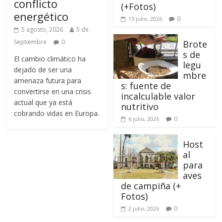
conflicto
(+Fotos)
energético
0
15 julio, 2026
5 agosto, 2026
5 de
Septiembre
0
Brote
s de
El cambio climático ha
legu
dejado de ser una
mbre
amenaza futura para
s: fuente de
convertirse en una crisis
incalculable valor
actual que ya está
nutritivo
cobrando vidas en Europa.
0
6 julio, 2026
Host
al
para
aves
de campiña (+
Fotos)
0
2 julio, 2026