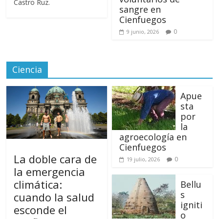
Castro Ruz.
sangre en
Cienfuegos
0
9 junio, 2026
Ciencia
Apue
sta
por
la
agroecología en
Cienfuegos
La doble cara de
0
19 julio, 2026
la emergencia
climática:
Bellu
s
cuando la salud
igniti
esconde el
o