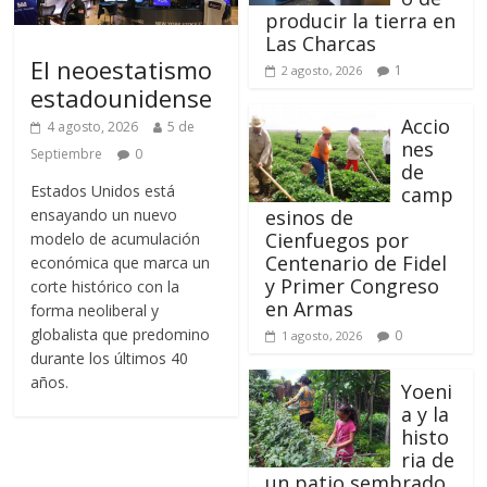
producir la tierra en
Las Charcas
El neoestatismo
1
2 agosto, 2026
estadounidense
Accio
4 agosto, 2026
5 de
nes
Septiembre
0
de
Estados Unidos está
camp
ensayando un nuevo
esinos de
Cienfuegos por
modelo de acumulación
Centenario de Fidel
económica que marca un
y Primer Congreso
corte histórico con la
en Armas
forma neoliberal y
globalista que predomino
0
1 agosto, 2026
durante los últimos 40
años.
Yoeni
a y la
histo
ria de
un patio sembrado