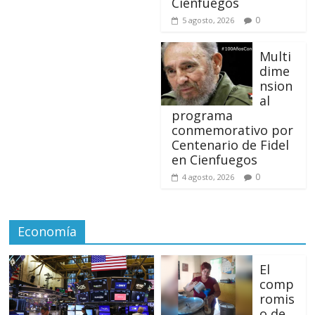
Cienfuegos
0
5 agosto, 2026
Multi
dime
nsion
al
programa
conmemorativo por
Centenario de Fidel
en Cienfuegos
0
4 agosto, 2026
Economía
El
comp
romis
o de