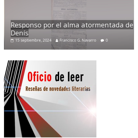
esponso por el alma atormentada de
enís
Temp
15 septiembre, 2024
Francisco G. Navarro
0
2 nov