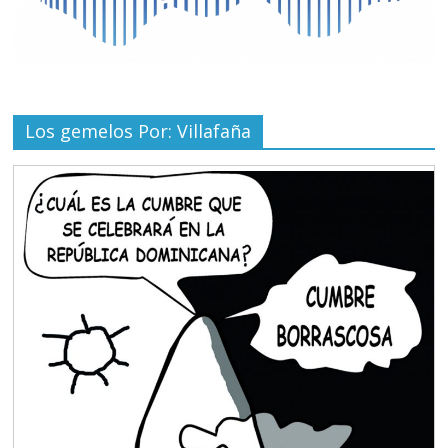
Los gemelos Por: Villafaña