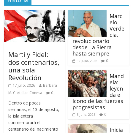
Historia
Marc
elo
Verde
cia,
revolucionario
desde La Sierra
Martí y Fidel:
hasta siempre
dos centenarios,
0
12 julio, 2026
una sola
Mand
Revolución
ela:
17 julio, 2026
Barbara
leyen
M. Cortellan Conesa
0
da e
ícono de las fuerzas
Dentro de pocas
progresistas
semanas, el 13 de agosto,
0
3 julio, 2026
la Isla entera
conmemorará el
centenario del nacimiento
Inicia