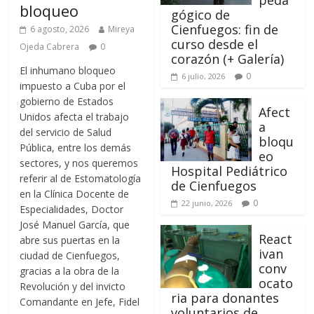
peda
bloqueo
gógico de
Cienfuegos: fin de
6 agosto, 2026
Mireya
curso desde el
Ojeda Cabrera
0
corazón (+ Galería)
El inhumano bloqueo
0
6 julio, 2026
impuesto a Cuba por el
gobierno de Estados
Afect
Unidos afecta el trabajo
a
del servicio de Salud
bloqu
Pública, entre los demás
eo
sectores, y nos queremos
Hospital Pediátrico
referir al de Estomatología
de Cienfuegos
en la Clínica Docente de
0
22 junio, 2026
Especialidades, Doctor
José Manuel García, que
React
abre sus puertas en la
ivan
ciudad de Cienfuegos,
conv
gracias a la obra de la
ocato
Revolución y del invicto
ria para donantes
Comandante en Jefe, Fidel
voluntarios de