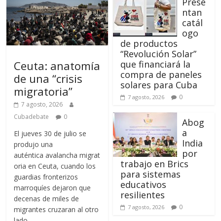
Prese
ntan
catál
ogo
de productos
“Revolución Solar”
Ceuta: anatomía
que financiará la
compra de paneles
de una “crisis
solares para Cuba
migratoria”
0
7 agosto, 2026
7 agosto, 2026
Cubadebate
0
Abog
a
El jueves 30 de julio se
India
produjo una
por
auténtica avalancha migrat
trabajo en Brics
oria en Ceuta, cuando los
para sistemas
guardias fronterizos
educativos
marroquíes dejaron que
resilientes
decenas de miles de
0
7 agosto, 2026
migrantes cruzaran al otro
lado.