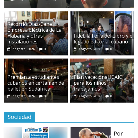
Recorrió Díaz-Canel
Empresa Eléctrica de La
Habana y otras
Fidel, la Feria del Libro y el
instalaciones
legado editorial cubano
7 agosto, 2026
0
7 agosto, 2026
0
Premian a estudiantes
Plan vacacional ICAIC,
cubanos en certamen de
para los niños
ballet en Sudáfrica
trabajamos
7 agosto, 2026
0
7 agosto, 2026
0
Sociedad
Por