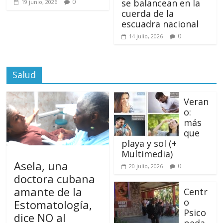
se balancean en la
0
19 junio, 2026
cuerda de la
escuadra nacional
0
14 julio, 2026
Salud
Veran
o:
más
que
playa y sol (+
Multimedia)
Asela, una
0
20 julio, 2026
doctora cubana
amante de la
Centr
o
Estomatología,
Psico
dice NO al