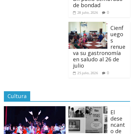
de bondad
0
28 julio, 2026
Cienf
uego
s
renue
va su gastronomía
en saludo al 26 de
julio
0
25 julio, 2026
Cultura
El
dese
ncant
o de