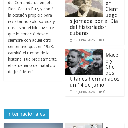
en
del Comandante en Jefe,
Cienf
Fidel Castro Ruz, y con él,
uego
la ocasión propicia para
s jornada por el Día
revisitar no solo su vida y
del historiador
obra, sino el hilo invisible
cubano
que lo conectó desde
siempre con aquel otro
0
17 junio, 2026
centenario que, en 1953,
cambió el rumbo de la
Mace
historia. Fue precisamente
o y
el centenario del natalicio
Che:
de José Martí.
dos
titanes hermanados
un 14 de junio
0
14 junio, 2026
Internacionales