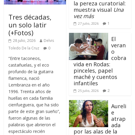
la pereza curatorial:
muestra visual
Una
Tres décadas,
vez más
un solo latir
1
27 julio, 2026
(+Fotos)
El
28 julio, 2026
Delvis
veran
Toledo De la Cruz
0
o
cobra
“Entre taconeos,
vida en Rodas:
castañuelas, y el eco
pinceles, papel
profundo de la guitarra
maché y cuentos
flamenca, nació
infantiles
Lembranza en el año
2
25 julio, 2026
1996. Treinta años de
huellas en cada familia
cienfueguera, que ha sido
Aureli
parte de este gran sueño”,
e
fueron algunas de las
atrap
ada
palabras que abrieron el
por las alas de la
espectáculo recién