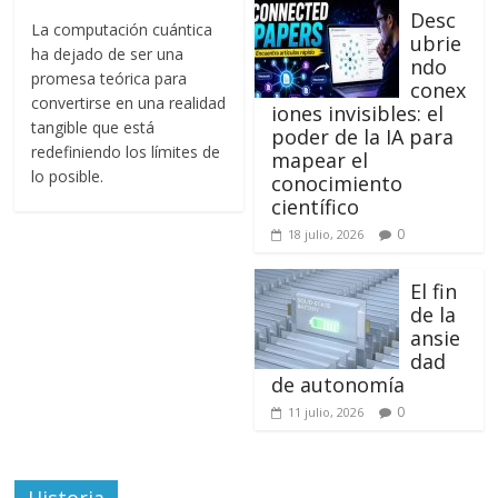
Desc
La computación cuántica
ubrie
ha dejado de ser una
ndo
promesa teórica para
conex
convertirse en una realidad
iones invisibles: el
tangible que está
poder de la IA para
redefiniendo los límites de
mapear el
lo posible.
conocimiento
científico
0
18 julio, 2026
El fin
de la
ansie
dad
de autonomía
0
11 julio, 2026