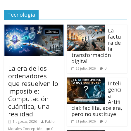
Tecnología
La
factu
ra de
la
transformación
digital
La era de los
0
25 julio, 2026
ordenadores
que resuelven lo
Inteli
genci
imposible:
a
Computación
Artifi
cuántica, una
cial: facilita, acelera,
realidad
pero no sustituye
0
1 agosto, 2026
Pablo
21 julio, 2026
Morales Concepción
0