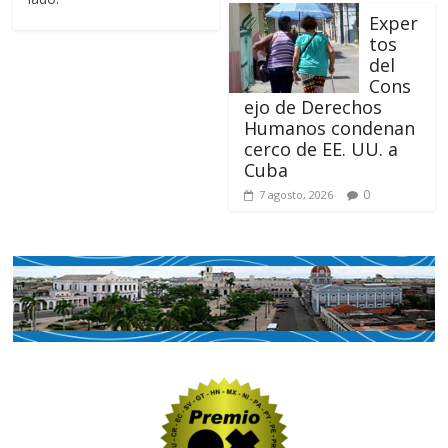
Exper
tos
del
Cons
ejo de Derechos
Humanos condenan
cerco de EE. UU. a
Cuba
0
7 agosto, 2026