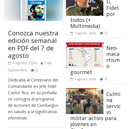
ti,
Fidel;
por
todos (+
Multimedia)
Conozca nuestra
0
7 agosto, 2026
edición semanal
en PDF del 7 de
Neo-
maca
agosto
rtism
7 agosto, 2026
5 de
o
Septiembre
0
gourmet
0
6 agosto, 2026
Dedicada al Centenario del
Comandante en Jefe Fidel
Castro Ruz, en su portada
Culmi
se consigna el programa
na
de acciones de Cienfuegos
servic
io
en saludo a la significativa
militar activo para
efeméride.
jóvenes en