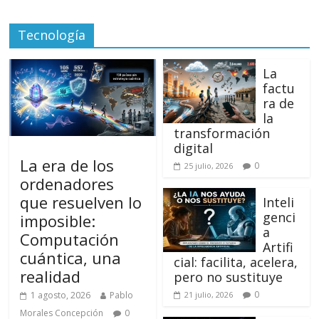
Tecnología
La
factu
ra de
la
transformación
digital
La era de los
0
25 julio, 2026
ordenadores
que resuelven lo
Inteli
genci
imposible:
a
Computación
Artifi
cuántica, una
cial: facilita, acelera,
realidad
pero no sustituye
0
1 agosto, 2026
Pablo
21 julio, 2026
Morales Concepción
0