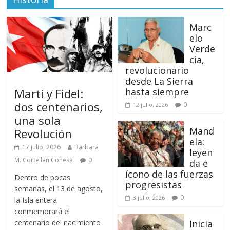
Marc
elo
Verde
cia,
revolucionario
desde La Sierra
Martí y Fidel:
hasta siempre
dos centenarios,
0
12 julio, 2026
una sola
Mand
Revolución
ela:
17 julio, 2026
Barbara
leyen
M. Cortellan Conesa
0
da e
ícono de las fuerzas
Dentro de pocas
progresistas
semanas, el 13 de agosto,
0
3 julio, 2026
la Isla entera
conmemorará el
centenario del nacimiento
Inicia