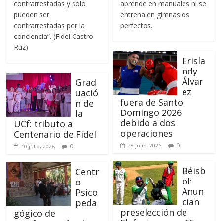
contrarrestadas y solo
aprende en manuales ni se
pueden ser
entrena en gimnasios
contrarrestadas por la
perfectos.
conciencia”. (Fidel Castro
Ruz)
Erisla
ndy
Álvar
Grad
ez
uació
fuera de Santo
n de
Domingo 2026
la
debido a dos
UCf: tributo al
operaciones
Centenario de Fidel
0
28 julio, 2026
0
10 julio, 2026
Béisb
Centr
ol:
o
Anun
Psico
cian
peda
preselección de
gógico de