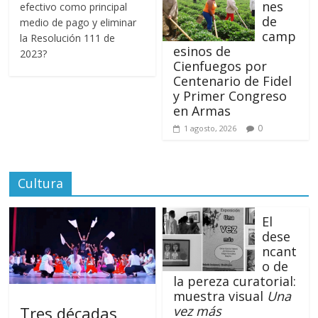
nes
efectivo como principal
de
medio de pago y eliminar
camp
la Resolución 111 de
esinos de
2023?
Cienfuegos por
Centenario de Fidel
y Primer Congreso
en Armas
0
1 agosto, 2026
Cultura
El
dese
ncant
o de
la pereza curatorial:
muestra visual
Una
Tres décadas,
vez más