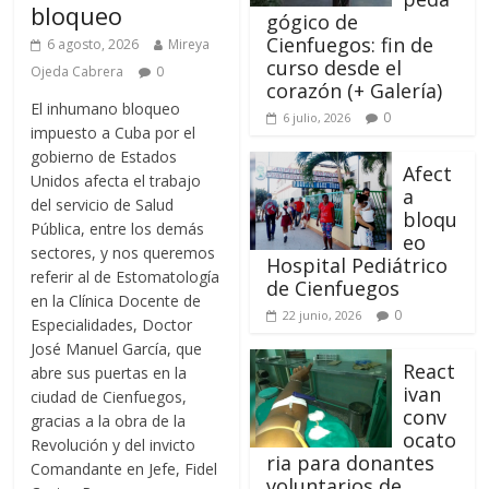
bloqueo
gógico de
Cienfuegos: fin de
6 agosto, 2026
Mireya
curso desde el
Ojeda Cabrera
0
corazón (+ Galería)
El inhumano bloqueo
0
6 julio, 2026
impuesto a Cuba por el
gobierno de Estados
Afect
Unidos afecta el trabajo
a
del servicio de Salud
bloqu
Pública, entre los demás
eo
sectores, y nos queremos
Hospital Pediátrico
referir al de Estomatología
de Cienfuegos
en la Clínica Docente de
0
22 junio, 2026
Especialidades, Doctor
José Manuel García, que
React
abre sus puertas en la
ivan
ciudad de Cienfuegos,
conv
gracias a la obra de la
ocato
Revolución y del invicto
ria para donantes
Comandante en Jefe, Fidel
voluntarios de