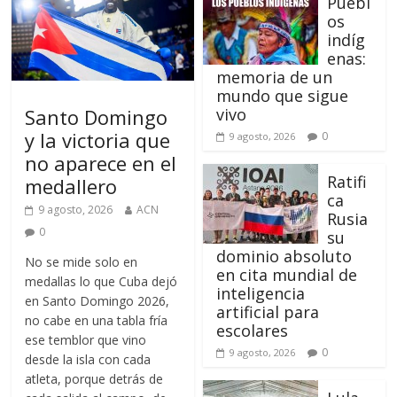
Puebl
os
indíg
enas:
memoria de un
mundo que sigue
Santo Domingo
vivo
y la victoria que
0
9 agosto, 2026
no aparece en el
Ratifi
medallero
ca
9 agosto, 2026
ACN
Rusia
0
su
dominio absoluto
No se mide solo en
en cita mundial de
medallas lo que Cuba dejó
inteligencia
en Santo Domingo 2026,
artificial para
no cabe en una tabla fría
escolares
ese temblor que vino
0
9 agosto, 2026
desde la isla con cada
atleta, porque detrás de