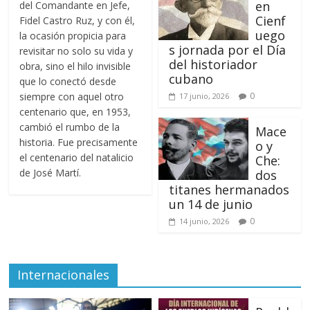
en
del Comandante en Jefe,
Cienf
Fidel Castro Ruz, y con él,
uego
la ocasión propicia para
s jornada por el Día
revisitar no solo su vida y
del historiador
obra, sino el hilo invisible
cubano
que lo conectó desde
siempre con aquel otro
0
17 junio, 2026
centenario que, en 1953,
cambió el rumbo de la
Mace
historia. Fue precisamente
o y
el centenario del natalicio
Che:
de José Martí.
dos
titanes hermanados
un 14 de junio
0
14 junio, 2026
Internacionales