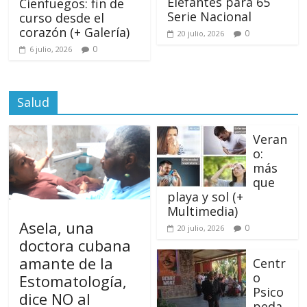
Elefantes para 65
Cienfuegos: fin de
Serie Nacional
curso desde el
corazón (+ Galería)
0
20 julio, 2026
0
6 julio, 2026
Salud
Veran
o:
más
que
playa y sol (+
Multimedia)
Asela, una
0
20 julio, 2026
doctora cubana
amante de la
Centr
o
Estomatología,
Psico
dice NO al
peda