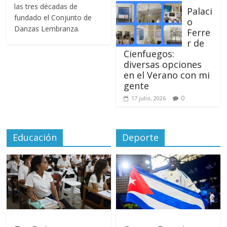
las tres décadas de
Palaci
fundado el Conjunto de
o
Danzas Lembranza.
Ferre
r de
Cienfuegos:
diversas opciones
en el Verano con mi
gente
0
17 julio, 2026
Educación
Deporte