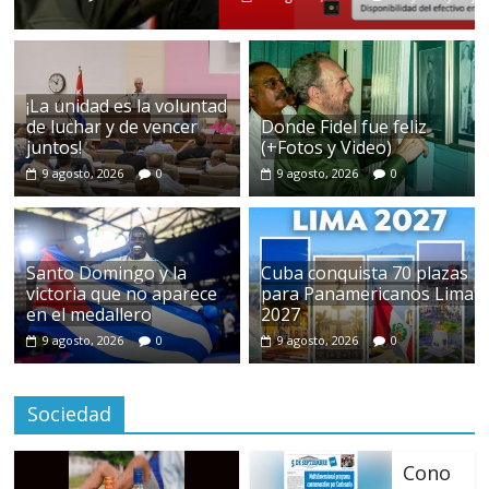
¡La unidad es la voluntad
de luchar y de vencer
Donde Fidel fue feliz
juntos!
(+Fotos y Video)
9 agosto, 2026
0
9 agosto, 2026
0
Santo Domingo y la
Cuba conquista 70 plazas
victoria que no aparece
para Panamericanos Lima
en el medallero
2027
9 agosto, 2026
0
9 agosto, 2026
0
Sociedad
Cono