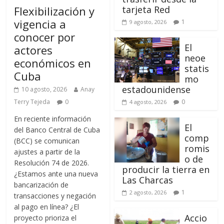
Flexibilización y
tarjeta Red
vigencia a
1
9 agosto, 2026
conocer por
El
actores
neoe
económicos en
statis
Cuba
mo
estadounidense
10 agosto, 2026
Anay
Terry Tejeda
0
0
4 agosto, 2026
En reciente información
El
del Banco Central de Cuba
comp
(BCC) se comunican
romis
ajustes a partir de la
o de
Resolución 74 de 2026.
producir la tierra en
¿Estamos ante una nueva
Las Charcas
bancarización de
1
2 agosto, 2026
transacciones y negación
al pago en línea? ¿El
Accio
proyecto prioriza el