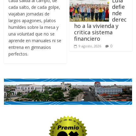
Lula
cada salida al campo, de
defie
cada salto, de cada golpe,
nde
viajaban jornadas de
derec
largos apagones, platos
ho a la vivienda y
humildes sobre la mesa y
critica sistema
una voluntad que no se
financiero
aprende en manuales ni se
0
9 agosto, 2026
entrena en gimnasios
perfectos.