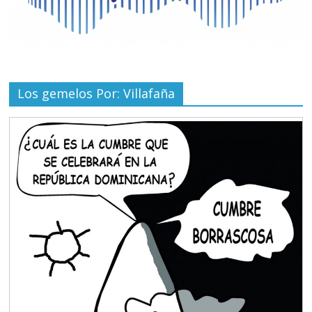
Los gemelos Por: Villafaña