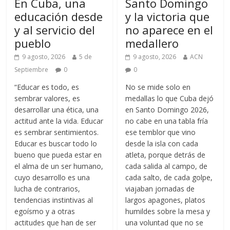
En Cuba, una
Santo Domingo
educación desde
y la victoria que
y al servicio del
no aparece en el
pueblo
medallero
9 agosto, 2026
5 de
9 agosto, 2026
ACN
Septiembre
0
0
“Educar es todo, es
No se mide solo en
sembrar valores, es
medallas lo que Cuba dejó
desarrollar una ética, una
en Santo Domingo 2026,
actitud ante la vida. Educar
no cabe en una tabla fría
es sembrar sentimientos.
ese temblor que vino
Educar es buscar todo lo
desde la isla con cada
bueno que pueda estar en
atleta, porque detrás de
el alma de un ser humano,
cada salida al campo, de
cuyo desarrollo es una
cada salto, de cada golpe,
lucha de contrarios,
viajaban jornadas de
tendencias instintivas al
largos apagones, platos
egoísmo y a otras
humildes sobre la mesa y
actitudes que han de ser
una voluntad que no se