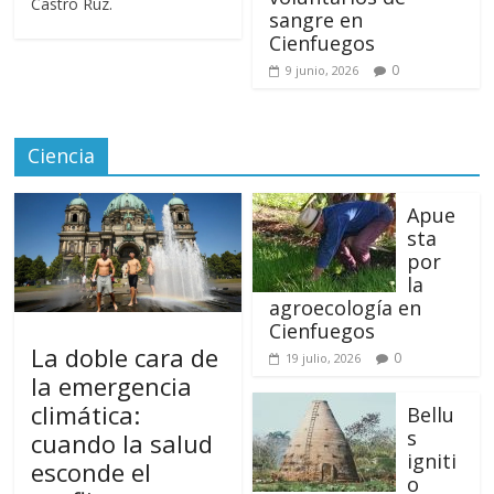
Castro Ruz.
sangre en
Cienfuegos
0
9 junio, 2026
Ciencia
Apue
sta
por
la
agroecología en
Cienfuegos
La doble cara de
0
19 julio, 2026
la emergencia
climática:
Bellu
s
cuando la salud
igniti
esconde el
o