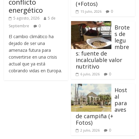
conflicto
(+Fotos)
energético
0
15 julio, 2026
5 agosto, 2026
5 de
Septiembre
0
Brote
s de
El cambio climático ha
legu
dejado de ser una
mbre
amenaza futura para
s: fuente de
convertirse en una crisis
incalculable valor
actual que ya está
nutritivo
cobrando vidas en Europa.
0
6 julio, 2026
Host
al
para
aves
de campiña (+
Fotos)
0
2 julio, 2026