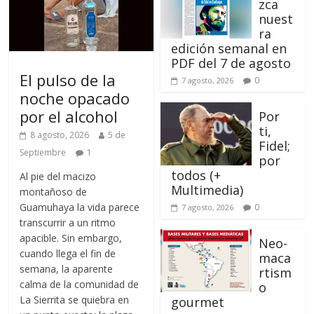
zca
nuest
ra
edición semanal en
PDF del 7 de agosto
El pulso de la
0
7 agosto, 2026
noche opacado
por el alcohol
Por
ti,
8 agosto, 2026
5 de
Fidel;
Septiembre
1
por
todos (+
Al pie del macizo
Multimedia)
montañoso de
Guamuhaya la vida parece
0
7 agosto, 2026
transcurrir a un ritmo
apacible. Sin embargo,
Neo-
cuando llega el fin de
maca
semana, la aparente
rtism
calma de la comunidad de
o
La Sierrita se quiebra en
gourmet