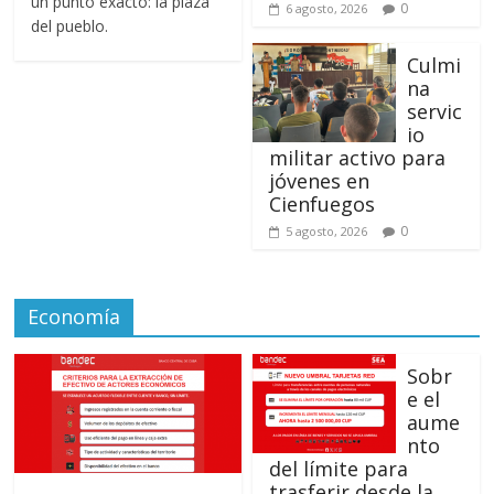
un punto exacto: la plaza
0
6 agosto, 2026
del pueblo.
Culmi
na
servic
io
militar activo para
jóvenes en
Cienfuegos
0
5 agosto, 2026
Economía
Sobr
e el
aume
nto
del límite para
trasferir desde la