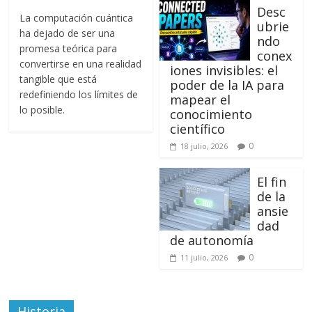
Desc
La computación cuántica
ubrie
ha dejado de ser una
ndo
promesa teórica para
conex
convertirse en una realidad
iones invisibles: el
tangible que está
poder de la IA para
redefiniendo los límites de
mapear el
lo posible.
conocimiento
científico
0
18 julio, 2026
El fin
de la
ansie
dad
de autonomía
0
11 julio, 2026
Historia