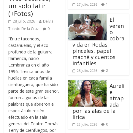
un solo latir
1
27 julio, 2026
(+Fotos)
El
28 julio, 2026
Delvis
veran
Toledo De la Cruz
0
o
cobra
“Entre taconeos,
vida en Rodas:
castañuelas, y el eco
pinceles, papel
profundo de la guitarra
maché y cuentos
flamenca, nació
infantiles
Lembranza en el año
2
25 julio, 2026
1996. Treinta años de
huellas en cada familia
cienfueguera, que ha sido
Aureli
parte de este gran sueño”,
e
fueron algunas de las
atrap
ada
palabras que abrieron el
por las alas de la
espectáculo recién
lírica
efectuado en la sala
general del Teatro Tomás
0
23 julio, 2026
Terry de Cienfuegos, por